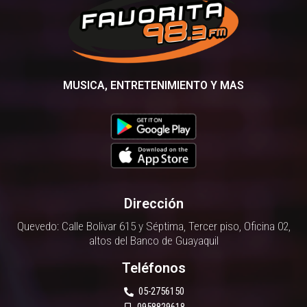
o
r
e
k
a
m
MUSICA, ENTRETENIMIENTO Y MAS
Dirección
Quevedo: Calle Bolivar 615 y Séptima, Tercer piso, Oficina 02,
altos del Banco de Guayaquil
Teléfonos
05-2756150